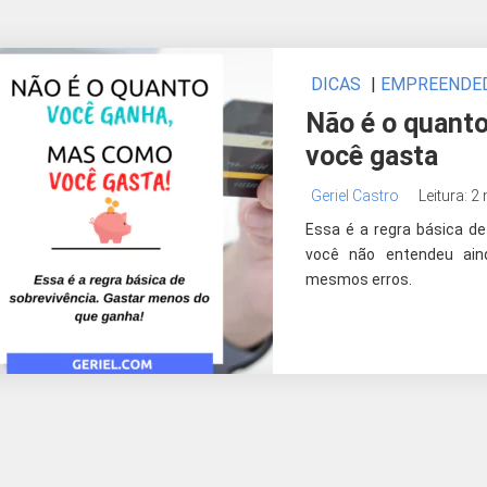
DICAS
|
EMPREENDE
Não é o quant
você gasta
Geriel Castro
Leitura: 2
Essa é a regra básica d
você não entendeu ain
mesmos erros.