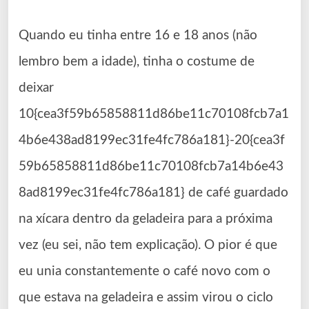
Quando eu tinha entre 16 e 18 anos (não
lembro bem a idade), tinha o costume de
deixar
10{cea3f59b65858811d86be11c70108fcb7a1
4b6e438ad8199ec31fe4fc786a181}-20{cea3f
59b65858811d86be11c70108fcb7a14b6e43
8ad8199ec31fe4fc786a181} de café guardado
na xícara dentro da geladeira para a próxima
vez (eu sei, não tem explicação). O pior é que
eu unia constantemente o café novo com o
que estava na geladeira e assim virou o ciclo