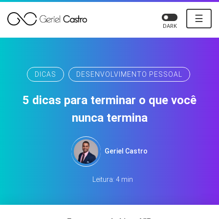
☰
DARK
DICAS
DESENVOLVIMENTO PESSOAL
5 dicas para terminar o que você
nunca termina
Geriel Castro
Leitura: 4 min